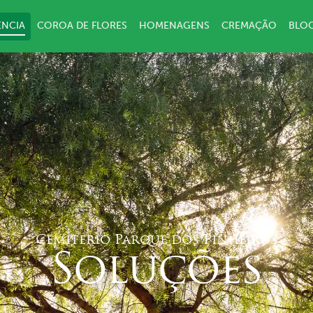
ÊNCIA
COROA DE FLORES
HOMENAGENS
CREMAÇÃO
BLO
Cemitério Parque dos Pinheiros
S
o
l
u
ç
õ
e
s