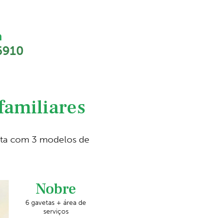
a
6910
familiares
nta com 3 modelos de
Nobre
6 gavetas + área de
serviços