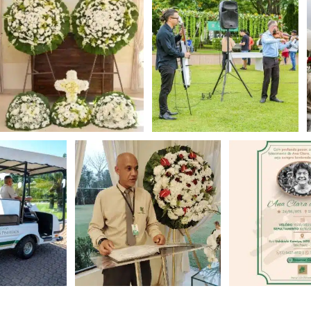
Ornamentação
Evento musical
trico com
Cerimonialista
Serviço d
 silenciosa
faleci