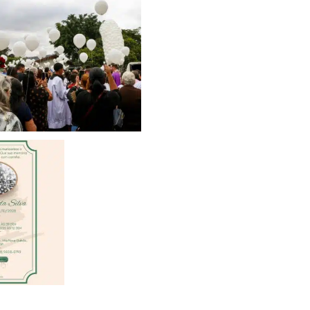
Finados
e nota de
mento