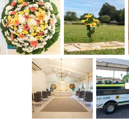
Coroa de flores
Lápides
Salas de velório
Carro elé
mobilidade