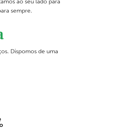
tamos ao seu lado para
para sempre.
a
reços. Dispomos de uma
e
o